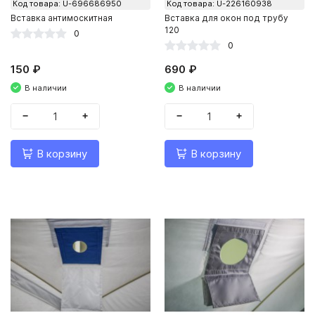
Код товара: U-696686950
Код товара: U-226160938
Вставка антимоскитная
Вставка для окон под трубу
120
0
0
150 ₽
690 ₽
В наличии
В наличии
−
+
−
+
В корзину
В корзину