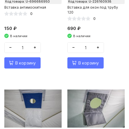
Код товара: U-696686950
Код товара: U-226160938
Вставка антимоскитная
Вставка для окон под трубу
120
0
0
150 ₽
690 ₽
В наличии
В наличии
−
+
−
+
В корзину
В корзину