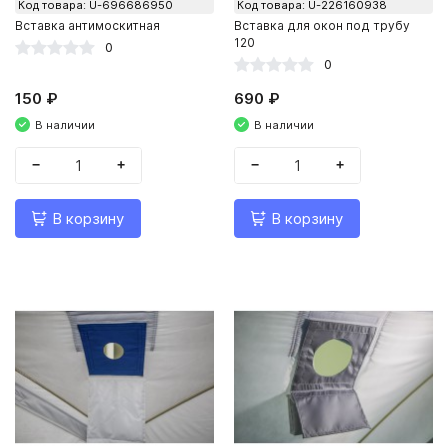
Код товара: U-696686950
Код товара: U-226160938
Вставка антимоскитная
Вставка для окон под трубу
120
0
0
150 ₽
690 ₽
В наличии
В наличии
−
+
−
+
В корзину
В корзину