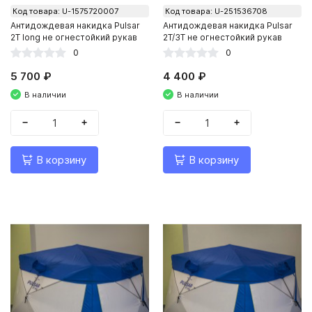
Код товара: U-1575720007
Код товара: U-251536708
Антидождевая накидка Pulsar
Антидождевая накидка Pulsar
2Т long не огнестойкий рукав
2Т/3Т не огнестойкий рукав
0
0
5 700 ₽
4 400 ₽
В наличии
В наличии
−
+
−
+
В корзину
В корзину